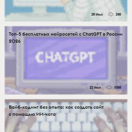
29 Июл
240
Топ-5 бесплатных нейросетей с ChatGPT в России
2026
22 Июл
1088
Вайб-кодинг без опыта: как создать сайт
с помощью ИИ-чата