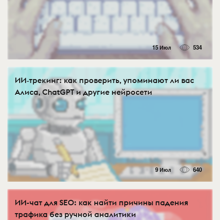
15 Июл
534
ИИ‑трекинг: как проверить, упоминают ли вас
Алиса, ChatGPT и другие нейросети
9 Июл
640
ИИ-чат для SEO: как найти причины падения
трафика без ручной аналитики