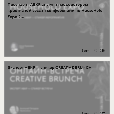
Президент АБКР выступит модератором
креативной сессии конференции на HouseHold
Expo 2...
6 Авг
388
Эксперт АБКР — спикер CREATIVE BRUNCH
6 Авг
347