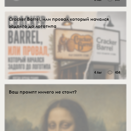
Cracker Barrel, или провал который начался
задолго до логотипа
4 Авг
454
Ваш промпт ничего не стоит?