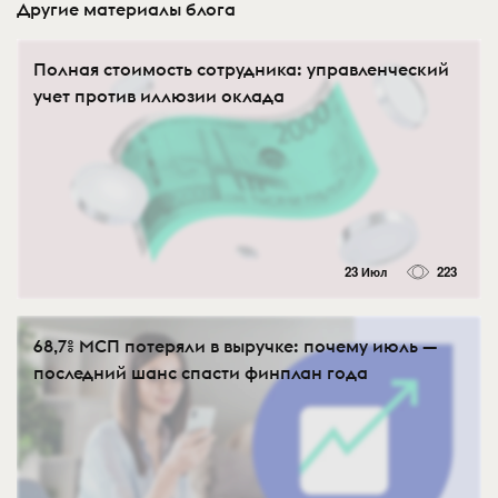
Другие материалы блога
Полная стоимость сотрудника: управленческий
учет против иллюзии оклада
23 Июл
223
68,7% МСП потеряли в выручке: почему июль —
последний шанс спасти финплан года