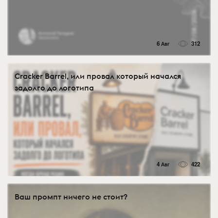
6 Авг
312
Cracker Barrel, или провал который начался
задолго до логотипа
4 Авг
422
Ваш промпт ничего не стоит?