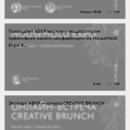
Вчера в 18:56
210
Президент АБКР выступит модератором
креативной сессии конференции на HouseHold
Expo 2...
6 Авг
334
Эксперт АБКР — спикер CREATIVE BRUNCH