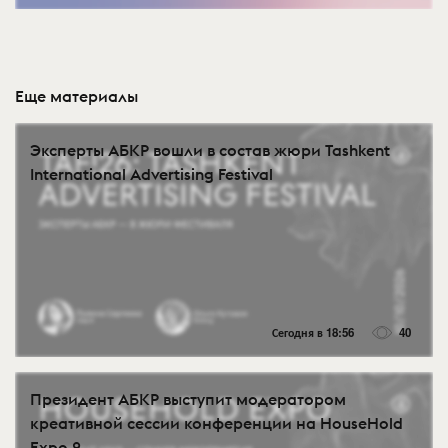
Еще материалы
Эксперты АБКР вошли в состав жюри Tashkent
International Advertising Festival
Сегодня в 18:56
40
Президент АБКР выступит модератором
креативной сессии конференции на HouseHold
Expo 2...