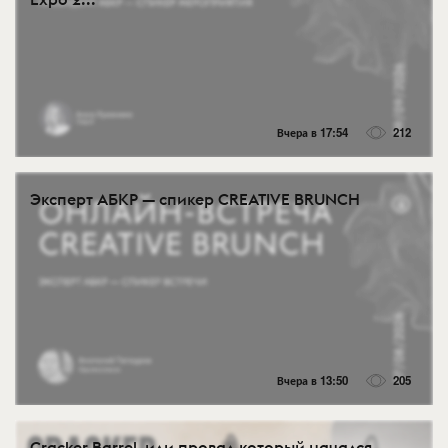
Вчера в 17:54
212
Эксперт АБКР — спикер CREATIVE BRUNCH
Вчера в 13:50
205
Cracker Barrel, или провал который начался