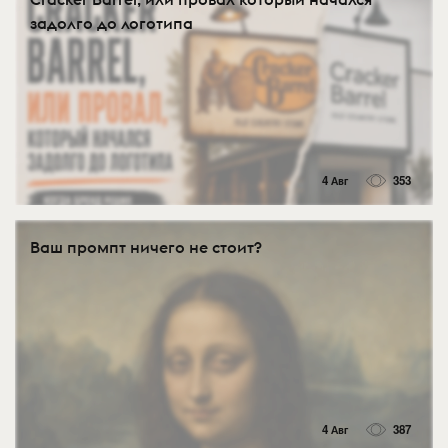
задолго до логотипа
4 Авг
353
Ваш промпт ничего не стоит?
4 Авг
387