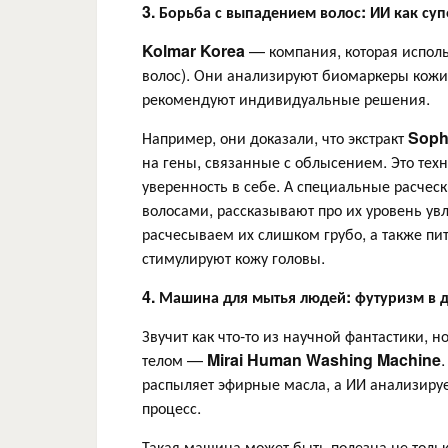
3. Борьба с выпадением волос: ИИ как су
Kolmar
Korea
— компания, которая исполь
волос). Они анализируют биомаркеры кожи 
рекомендуют индивидуальные решения.
Например, они доказали, что экстракт
Soph
на гены, связанные с облысением. Это техн
уверенность в себе. А специальные расчес
волосами, рассказывают про их уровень ув
расчесываем их слишком грубо, а также п
стимулируют кожу головы.
4. Машина для мытья людей: футуризм в 
Звучит как что-то из научной фантастики, 
телом —
Mirai
Human
Washing
Machine
распыляет эфирные масла, а ИИ анализируе
процесс.
Такая машина может быть полезна не только