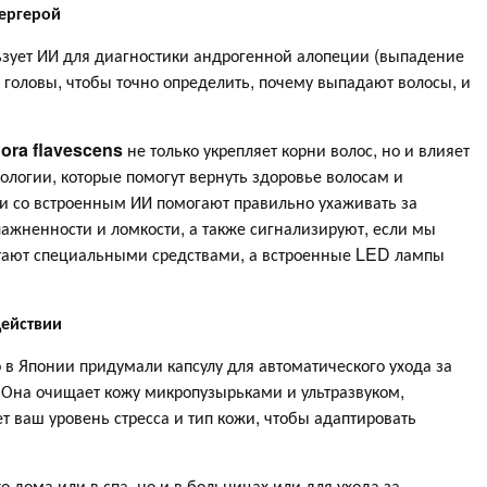
пергерой
зует ИИ для диагностики андрогенной алопеции (выпадение
головы, чтобы точно определить, почему выпадают волосы, и
ora
flavescens
не только укрепляет корни волос, но и влияет
ологии, которые помогут вернуть здоровье волосам и
ки со встроенным ИИ помогают правильно ухаживать за
лажненности и ломкости, а также сигнализируют, если мы
итают специальными средствами, а встроенные LED лампы
действии
но в Японии придумали капсулу для автоматического ухода за
. Она очищает кожу микропузырьками и ультразвуком,
т ваш уровень стресса и тип кожи, чтобы адаптировать
 дома или в спа, но и в больницах или для ухода за