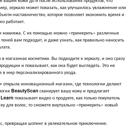
е вашей кожи до и после использования продуктов, что
мер, зеркало может показать, как улучшилось увлажнение или
ьюти-наставничество, которое позволяет экономить время и
но работает.
ии макияжа. С их помощью можно «примерить» различные
 теней вам подходит, и даже узнать, как правильно наносить
тата.
 в магазинах косметики. Вы подходите к зеркалу, и оно сразу
родукции и показывает, как она будет выглядеть. Это не
ие в мир персонализированного ухода.
»
открыла инновационный магазин, где технологии делают
логия
BeautyScan
сканирует вашу кожу и предлагает
 Learn
показывает видео о продукте, как только покупатель
аску для волос, то сможете виртуально «примерить» новый
вас, превращая шопинг в увлекательное приключение.