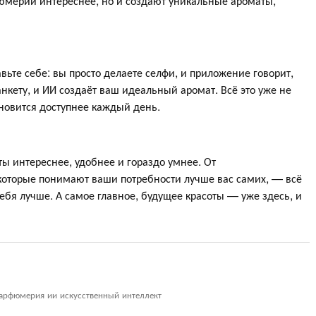
фюмерии интереснее, но и создают уникальные ароматы,
авьте себе: вы просто делаете селфи, и приложение говорит,
нкету, и ИИ создаёт ваш идеальный аромат. Всё это уже не
ановится доступнее каждый день.
ы интереснее, удобнее и гораздо умнее. От
которые понимают ваши потребности лучше вас самих, — всё
себя лучше. А самое главное, будущее красоты — уже здесь, и
парфюмерия ии искусственный интеллект