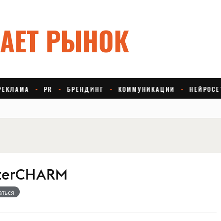
nterCHARM
аться