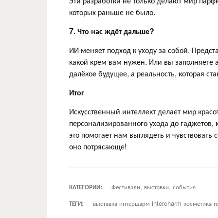
Эти разработки не только делают мир пар
которых раньше не было.
7. Что нас ждёт дальше?
ИИ меняет подход к уходу за собой. Предст
какой крем вам нужен. Или вы заполняете а
далёкое будущее, а реальность, которая ст
Итог
Искусственный интеллект делает мир красот
персонализированного ухода до гаджетов, 
это помогает нам выглядеть и чувствовать 
оно потрясающе!
КАТЕГОРИИ:
Фестивали, выставки, события
ТЕГИ:
выставка интершарм intercharm косметика 