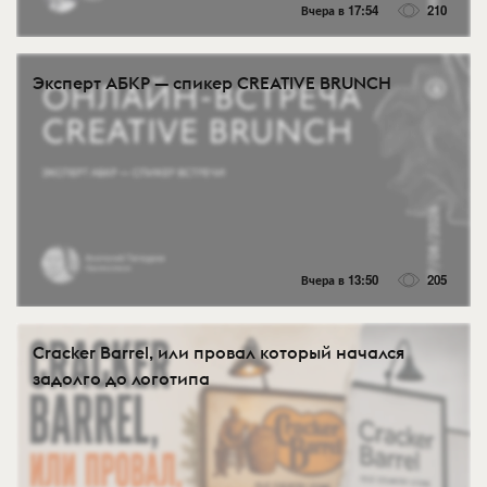
Вчера в 17:54
210
Эксперт АБКР — спикер CREATIVE BRUNCH
Вчера в 13:50
205
Cracker Barrel, или провал который начался
задолго до логотипа