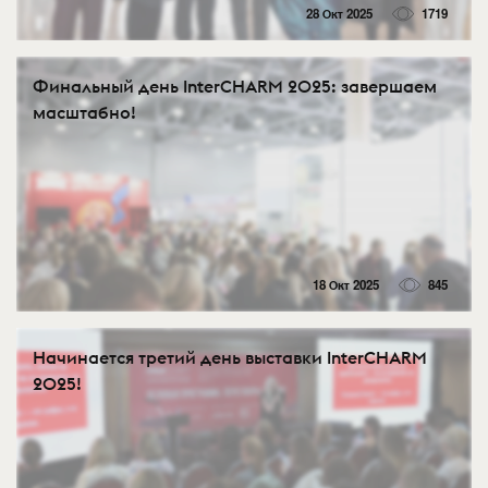
28 Окт 2025
1719
Финальный день InterCHARM 2025: завершаем
масштабно!
18 Окт 2025
845
Начинается третий день выставки InterCHARM
2025!