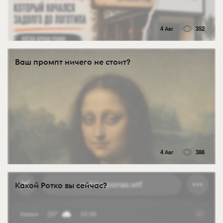
4 Авг
352
Ваш промпт ничего не стоит?
4 Авг
386
Какой Ротко вы сейчас?