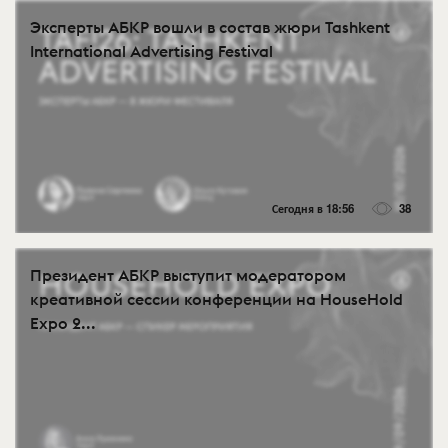
Эксперты АБКР вошли в состав жюри Tashkent
International Advertising Festival
Сегодня в 18:56
38
Президент АБКР выступит модератором
креативной сессии конференции на HouseHold
Expo 2...