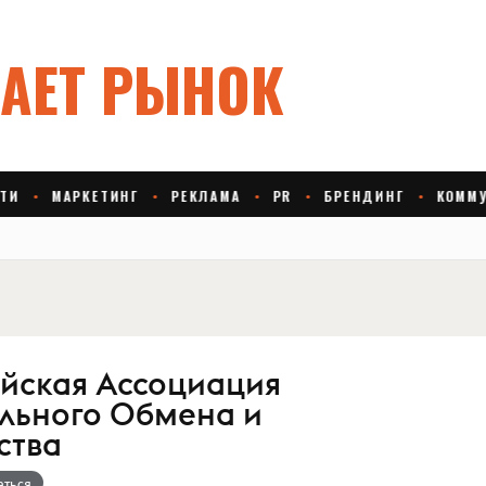
айская Ассоциация
льного Обмена и
ства
аться