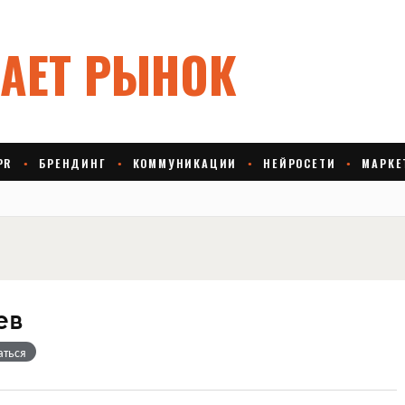
ев
аться