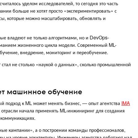
читалось уделом исследователей, то сегодня это часть
ании больше не хотят просто «экспериментировать» с
, которые можно масштабировать, обновлять и
орые владеют не только алгоритмами, но и DevOps-
манием жизненного цикла модели. Современный ML-
бучение, внедрение, мониторинг и переобучение.
 стал не столько «наукой о данных», сколько промышленной
ает машинное обучение
ый подход к ML может менять бизнес, — опыт агентства
IMA
 отрасли начала применять ML-инжиниринг для создания
 коммуникациях.
мные кампании», а о построении команды профессионалов,
мы на уровне архитектуры. Инженеры агентства работают над