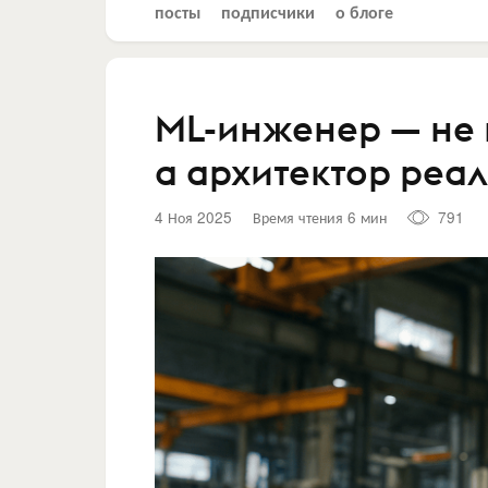
посты
подписчики
о блоге
ML-инженер — не 
а архитектор реа
4 Ноя 2025
Время чтения 6 мин
791