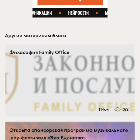
Другие материалы блога
Философия Family Office
1 Июн
372
Открыта спонсорская программа музыкального
шоу-фестиваля «Эхо Единства»