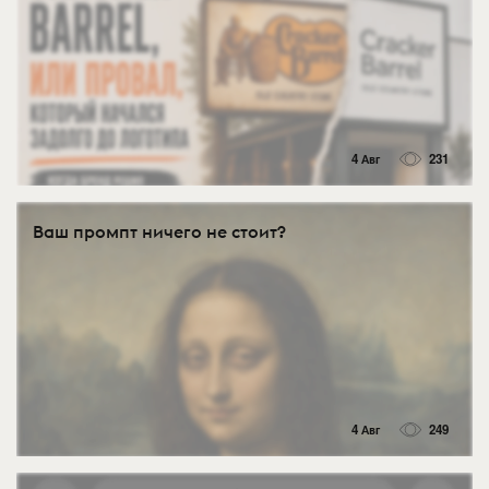
4 Авг
231
Ваш промпт ничего не стоит?
4 Авг
249