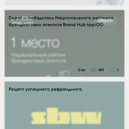
Depot — победитель Национального рейтинга
брендинговых агентств Brand Hub top100
3 Авг
453
1
Рецепт успешного рефрендинга