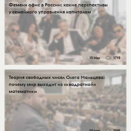
Фемели офис в России: какие перспективы
у семейного управления капиталом
15 Мар
1719
Теория свободных чисел Олега Мальцева:
почему мир выходит из «квадратной»
математики
14 Мар
1545