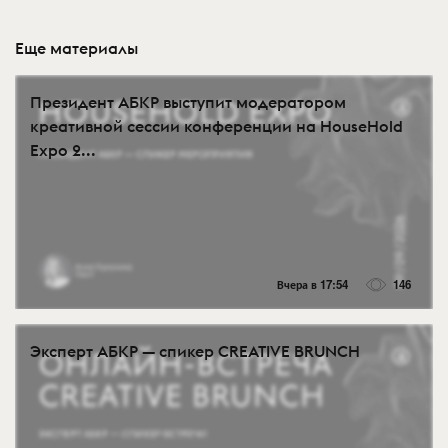
Еще материалы
Президент АБКР выступит модератором
креативной сессии конференции на HouseHold
Expo 2...
Вчера в 17:54
146
Эксперт АБКР — спикер CREATIVE BRUNCH