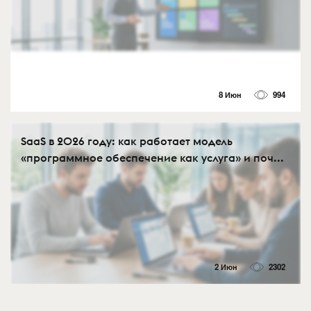
8 Июн
994
SaaS в 2026 году: как работает модель
«программное обеспечение как услуга» и поч...
2 Июн
2302