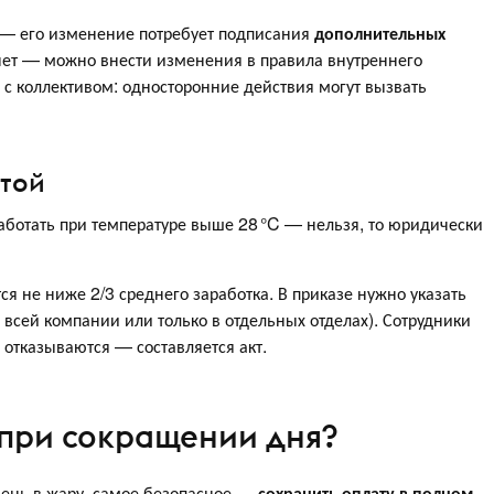
е — его изменение потребует подписания
дополнительных
 нет — можно внести изменения в правила внутреннего
 с коллективом: односторонние действия могут вызвать
стой
аботать при температуре выше 28 °C — нельзя, то юридически
я не ниже 2/3 среднего заработка. В приказе нужно указать
 всей компании или только в отдельных отделах). Сотрудники
 отказываются — составляется акт.
 при сокращении дня?
день в жару, самое безопасное —
сохранить оплату в полном