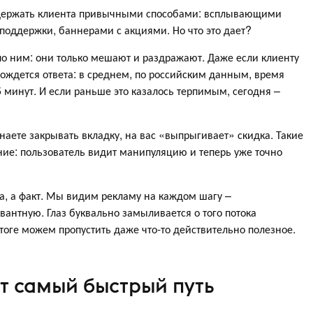
 удержать клиента привычными способами: всплывающими
поддержки, баннерами с акциями. Но что это дает?
по ним: они только мешают и раздражают. Даже если клиенту
ождется ответа: в среднем, по российским данным, время
5 минут. И если раньше это казалось терпимым, сегодня –
наете закрывать вкладку, на вас «выпрыгивает» скидка. Такие
ие: пользователь видит манипуляцию и теперь уже точно
а, а факт. Мы видим рекламу на каждом шагу –
антную. Глаз буквально замыливается о того потока
тоге можем пропустить даже что-то действительно полезное.
ут самый быстрый путь