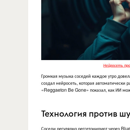
Нейросеть про
Громкая музыка соседей каждое утро довел
создал нейросеть, которая автоматически р
«Reggaeton Be Gone» показал, как ИИ мож
Технология против ш
Соседи регулярно реггетонируют через Blue