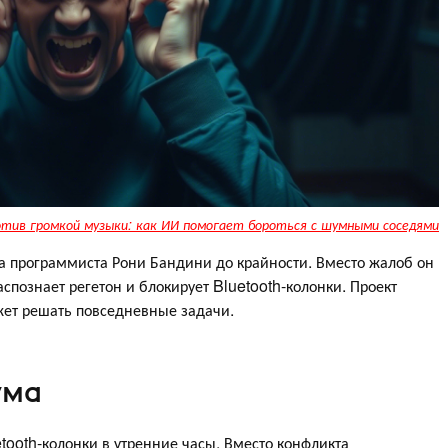
тив громкой музыки: как ИИ помогает бороться с шумными соседями
а программиста Рони Бандини до крайности. Вместо жалоб он
аспознает регетон и блокирует Bluetooth-колонки. Проект
ет решать повседневные задачи.
ума
tooth-колонки в утренние часы. Вместо конфликта