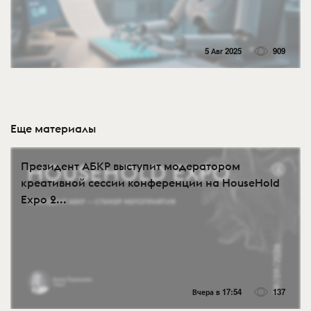
5 Авг 2025
909
Еще материалы
Президент АБКР выступит модератором
креативной сессии конференции на HouseHold
Expo 2...
Вчера в 17:54
137