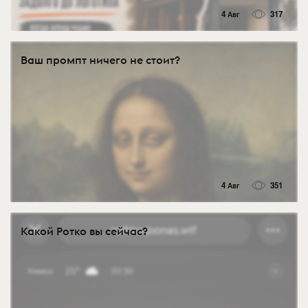
4 Авг
317
Ваш промпт ничего не стоит?
4 Авг
351
Какой Ротко вы сейчас?