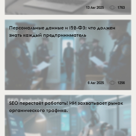
13 Авг 2025
1763
Персональные данные и 152-ФЗ: что должен
знать каждый предприниматель
6 Авг 2025
1256
SEO перестаёт работать! ИИ захватывает рынок
органического трафика.