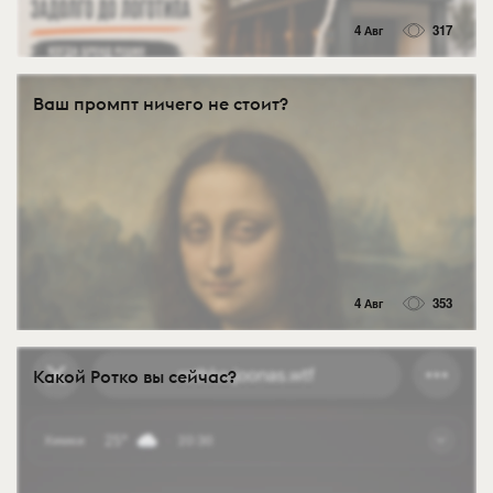
4 Авг
317
Ваш промпт ничего не стоит?
4 Авг
353
Какой Ротко вы сейчас?