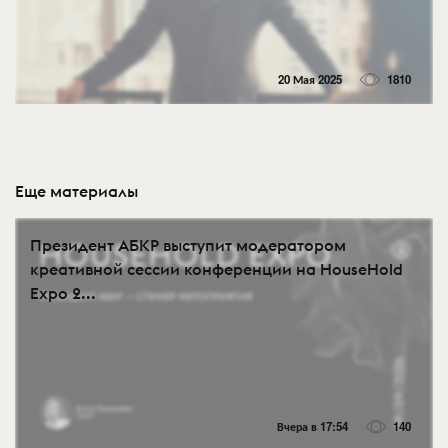
20 Мая 2025
1810
Еще материалы
Президент АБКР выступит модератором
креативной сессии конференции на HouseHold
Expo 2...
Вчера в 17:54
140