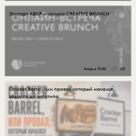
Эксперт АБКР — спикер CREATIVE BRUNCH
Вчера в 13:50
155
Cracker Barrel, или провал который начался
задолго до логотипа