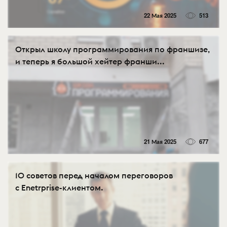
22 Мая 2025
513
Открыл школу программирования по франшизе,
и теперь я большой хейтер франши...
21 Мая 2025
677
10 советов перед началом переговоров
с Enetrprise-клиентом.