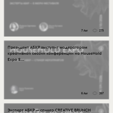
7 Авг
275
Президент АБКР выступит модератором
креативной сессии конференции на HouseHold
Expo 2...
6 Авг
397
Эксперт АБКР — спикер CREATIVE BRUNCH