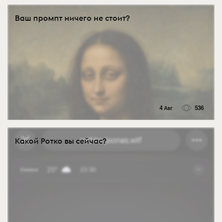
Ваш промпт ничего не стоит?
4 Авг
536
Какой Ротко вы сейчас?