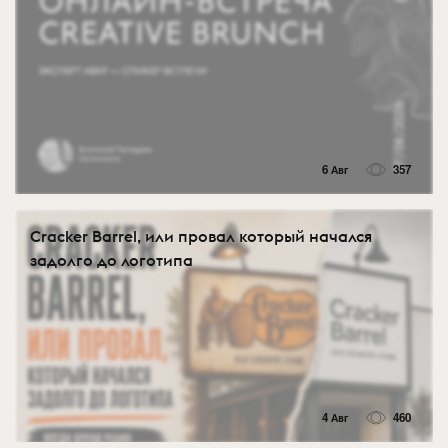
6 Авг
357
Cracker Barrel, или провал который начался
задолго до логотипа
4 Авг
460