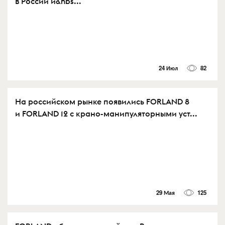
в России и&nbs...
24 Июл
82
На российском рынке появились FORLAND 8
и FORLAND 12 с крано-манипуляторными уст...
29 Мая
125