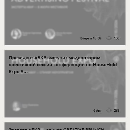
Вчера в 18:56
150
Президент АБКР выступит модератором
креативной сессии конференции на HouseHold
Expo 2...
6 Авг
283
Эксперт АБКР — спикер CREATIVE BRUNCH