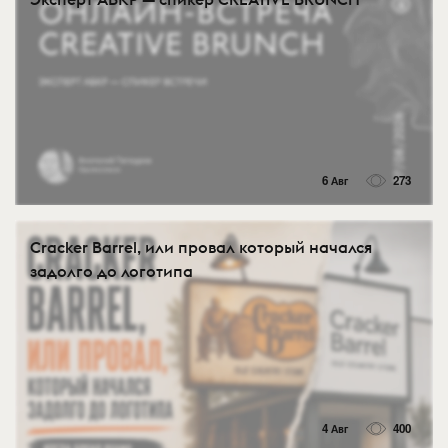
6 Авг
273
Cracker Barrel, или провал который начался
задолго до логотипа
4 Авг
400