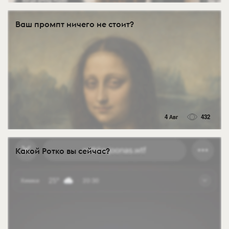
Ваш промпт ничего не стоит?
4 Авг
432
Какой Ротко вы сейчас?