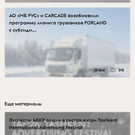
АО «МБ РУС» и CARCADE возобновили
программу лизинга грузовиков FORLAND
с субсиди...
25 Фев
316
Еще материалы
Эксперты АБКР вошли в состав жюри Tashkent
International Advertising Festival