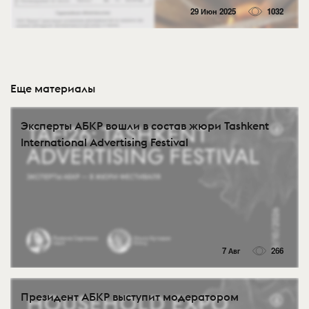
29 Июн 2025
1032
Еще материалы
Эксперты АБКР вошли в состав жюри Tashkent
International Advertising Festival
7 Авг
266
Президент АБКР выступит модератором