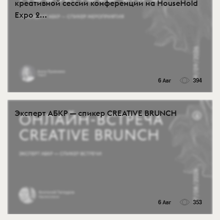
креативной сессии конференции на HouseHold
Expo 2...
6 Авг
394
Эксперт АБКР — спикер CREATIVE BRUNCH
6 Авг
353