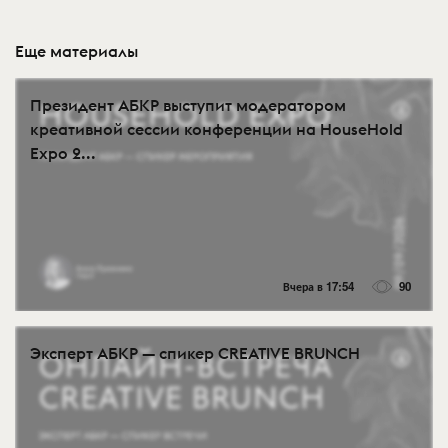
Еще материалы
Президент АБКР выступит модератором
креативной сессии конференции на HouseHold
Expo 2...
Вчера в 17:54
90
Эксперт АБКР — спикер CREATIVE BRUNCH