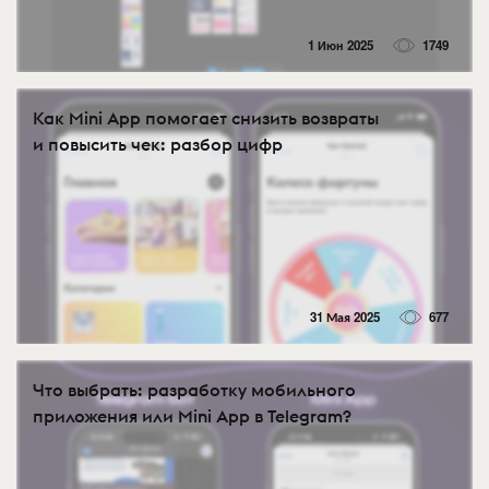
1 Июн 2025
1749
Как Mini App помогает снизить возвраты
и повысить чек: разбор цифр
31 Мая 2025
677
Что выбрать: разработку мобильного
приложения или Mini App в Telegram?