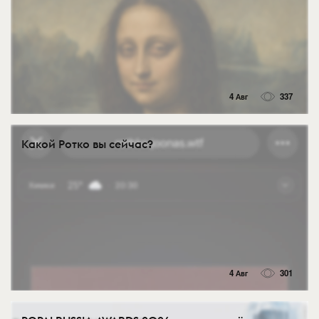
4 Авг
337
Какой Ротко вы сейчас?
4 Авг
301