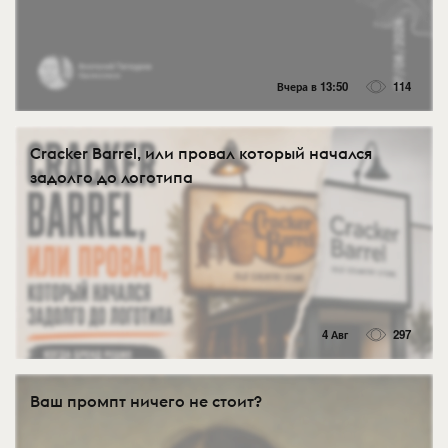
Вчера в 13:50
114
Cracker Barrel, или провал который начался
задолго до логотипа
4 Авг
297
Ваш промпт ничего не стоит?