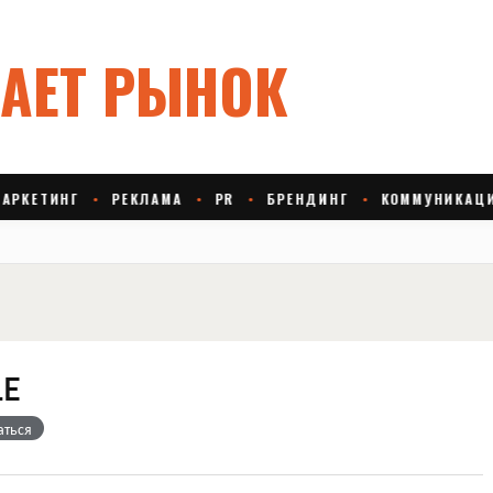
LE
аться