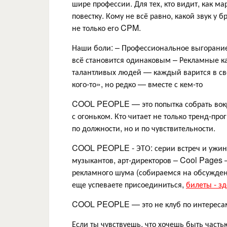
шире профессии. Для тех, кто видит, как ма
повестку. Кому не всё равно, какой звук у б
не только его CPM.
Наши боли: – Профессиональное выгорание 
всё становится одинаковым – Рекламные к
талантливых людей — каждый варится в св
кого-то», но редко — вместе с кем-то
COOL PEOPLE — это попытка собрать вокруг 
с огоньком. Кто читает не только тренд-про
по должности, но и по чувствительности.
COOL PEOPLE - ЭТО: серии встреч и ужино
музыкантов, арт-директоров – Cool Pages 
рекламного шума (собираемся на обсужден
еще успеваете присоединиться,
билеты - зд
COOL PEOPLE — это не клуб по интересам.
Если ты чувствуешь, что хочешь быть част