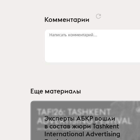
Комментарии
Написать комментарий...
Еще материалы
Эксперты АБКР вошли
в состав жюри Tashkent
International Advertising