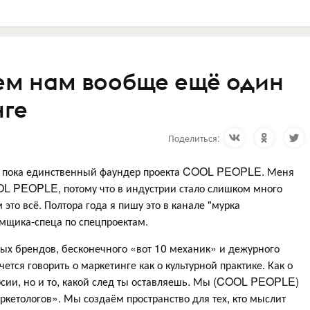
ем нам вообще ещё один
нге
Поделиться:
сал пока единственный фаундер проекта COOL PEOPLE. Меня
OOL PEOPLE, потому что в индустрии стало слишком много
то всё. Полтора года я пишу это в канале "мурка
амщика-спеца по спецпроектам.
ых брендов, бесконечного «вот 10 механик» и дежурного
очется говорить о маркетинге как о культурной практике. Как о
рсии, но и то, какой след ты оставляешь. Мы (COOL PEOPLE)
кетологов». Мы создаём пространство для тех, кто мыслит