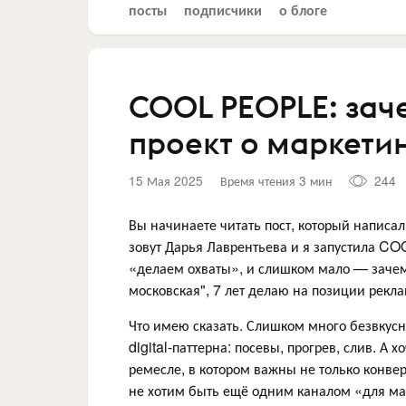
посты
подписчики
о блоге
COOL PEOPLE: зач
проект о маркети
15 Мая 2025
Время чтения 3 мин
244
Вы начинаете читать пост, который напи
зовут Дарья Лаврентьева и я запустила C
«делаем охваты», и слишком мало — зачем э
московская", 7 лет делаю на позиции рекл
Что имею сказать. Слишком много безвкусн
digital-паттерна: посевы, прогрев, слив. А х
ремесле, в котором важны не только конве
не хотим быть ещё одним каналом «для мар