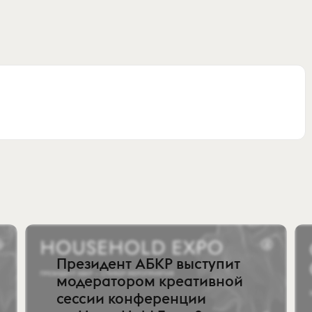
Президент АБКР выступит
модератором креативной
сессии конференции