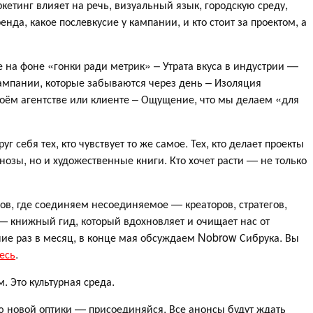
ркетинг влияет на речь, визуальный язык, городскую среду,
ренда, какое послевкусие у кампании, и кто стоит за проектом, а
на фоне «гонки ради метрик» – Утрата вкуса в индустрии —
ампании, которые забываются через день – Изоляция
оём агентстве или клиенте – Ощущение, что мы делаем «для
себя тех, кто чувствует то же самое. Тех, кто делает проекты
гнозы, но и художественные книги. Кто хочет расти — не только
в, где соединяем несоединяемое — креаторов, стратегов,
— книжный гид, который вдохновляет и очищает нас от
ие раз в месяц, в конце мая обсуждаем Nobrow Сибрука. Вы
есь
.
 Это культурная среда.
ью новой оптики — присоединяйся. Все анонсы будут ждать