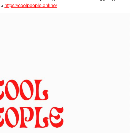
кта
https://coolpeople.online/