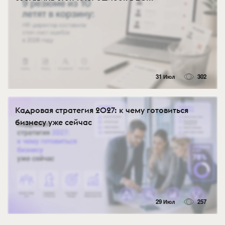
31 Июл
302
Кадровая стратегия 2027: к чему готовиться
бизнесу уже сейчас
29 Июл
257