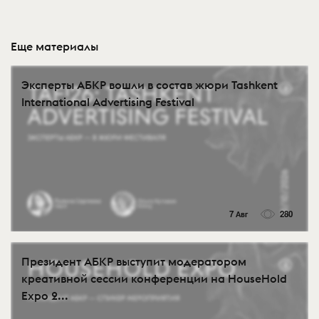
Еще материалы
Эксперты АБКР вошли в состав жюри Tashkent
International Advertising Festival
7 Авг
280
Президент АБКР выступит модератором
креативной сессии конференции на HouseHold
Expo 2...