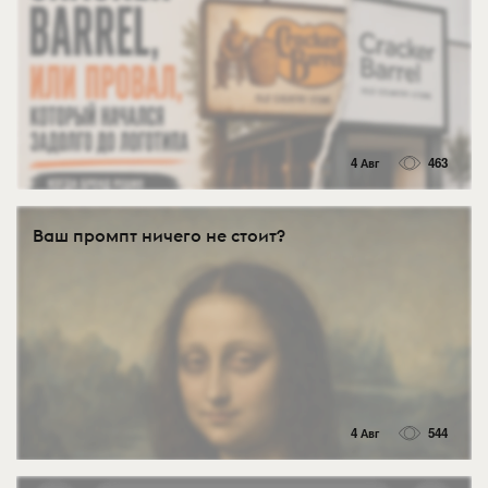
4 Авг
463
Ваш промпт ничего не стоит?
4 Авг
544