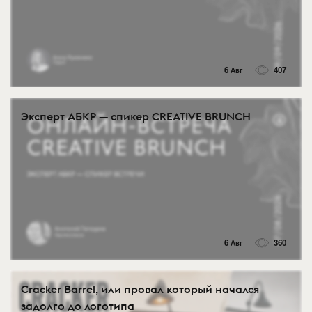
6 Авг
407
Эксперт АБКР — спикер CREATIVE BRUNCH
6 Авг
360
Cracker Barrel, или провал который начался
задолго до логотипа