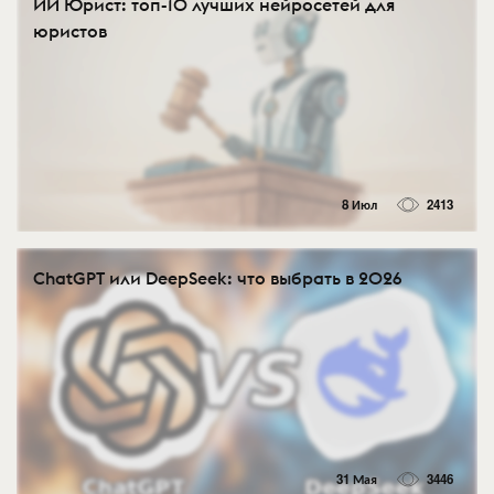
ИИ Юрист: топ-10 лучших нейросетей для
юристов
8 Июл
2413
ChatGPT или DeepSeek: что выбрать в 2026
31 Мая
3446