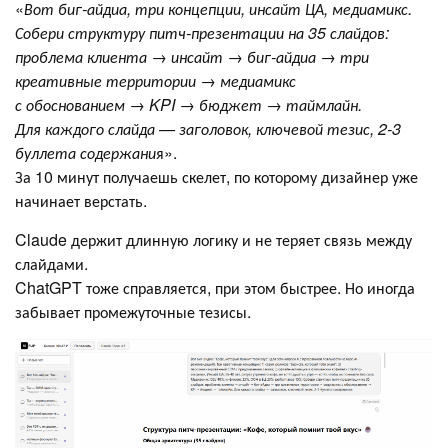
«
Вот биг-айдиа, три концепции, инсайт ЦА, медиамикс.
Собери структуру питч-презентации на 35 слайдов:
проблема клиента → инсайт → биг-айдиа → три
креативные территории → медиамикс
с обоснованием → KPI → бюджет → таймлайн.
Для каждого слайда — заголовок, ключевой тезис, 2-3
буллета содержани
я».
За 10 минут получаешь скелет, по которому дизайнер уже
начинает верстать.
Claude держит длинную логику и не теряет связь между
слайдами.
ChatGPT тоже справляется, при этом быстрее. Но иногда
забывает промежуточные тезисы.