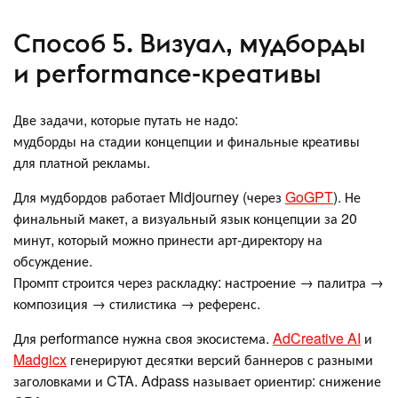
Способ 5. Визуал, мудборды
и performance-креативы
Две задачи, которые путать не надо:
мудборды на стадии концепции и финальные креативы
для платной рекламы.
Для мудбордов работает Midjourney (через
GoGPT
). Не
финальный макет, а визуальный язык концепции за 20
минут, который можно принести арт-директору на
обсуждение.
Промпт строится через раскладку: настроение → палитра →
композиция → стилистика → референс.
Для performance нужна своя экосистема.
AdCreative AI
и
Madgicx
генерируют десятки версий баннеров с разными
заголовками и CTA. Adpass называет ориентир: снижение