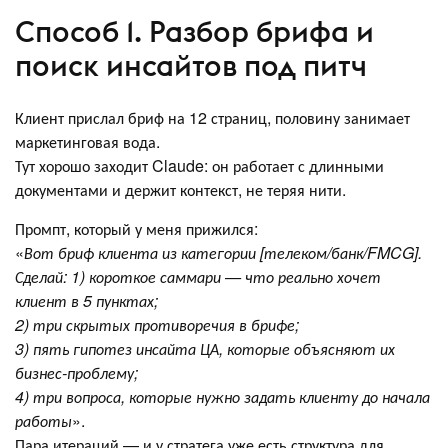
Способ 1. Разбор брифа и
поиск инсайтов под питч
Клиент прислал бриф на 12 страниц, половину занимает
маркетинговая вода.
Тут хорошо заходит Claude: он работает с длинными
документами и держит контекст, не теряя нити.
Промпт, который у меня прижился:
«
Вот бриф клиента из категории [телеком/банк/FMCG].
Сделай: 1) короткое саммари — что реально хочет
клиент в 5 пунктах;
2) три скрытых противоречия в брифе;
3) пять гипотез инсайта ЦА, которые объясняют их
бизнес-проблему;
4) три вопроса, которые нужно задать клиенту до начала
работы
».
Пара итераций — и у стратега уже есть структура для