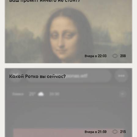
Ваш промпт ничего не стоит?
Вчера в 22:03
208
Какой Ротко вы сейчас?
Вчера в 21:59
215