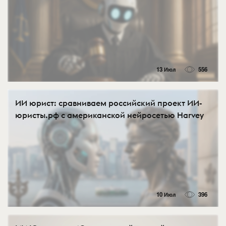
13 Июл
556
ИИ юрист: сравниваем российский проект ИИ-
юристы.рф с американской нейросетью Harvey
10 Июл
396