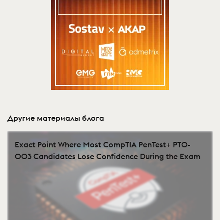
Другие материалы блога
Exact Point Where Most CompTIA PenTest+ PT0-
003 Candidates Lose Confidence During the Exam