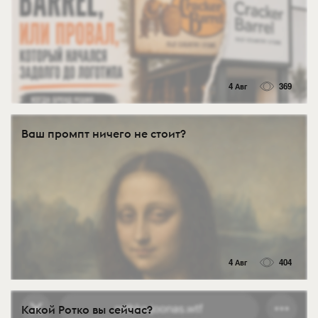
4 Авг
369
Ваш промпт ничего не стоит?
4 Авг
404
Какой Ротко вы сейчас?