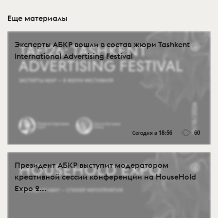
Еще материалы
Эксперты АБКР вошли в состав жюри Tashkent
International Advertising Festival
Сегодня в 18:56
60
Президент АБКР выступит модератором
креативной сессии конференции на HouseHold
Expo 2...