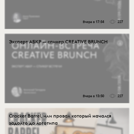
Вчера в 17:54
227
Эксперт АБКР — спикер CREATIVE BRUNCH
Вчера в 13:50
227
Cracker Barrel, или провал который начался
задолго до логотипа