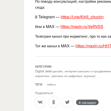
По поводу консультаций, настройки рекламы
сюда:
В Telegram —
https://t.me/Kirill_churzin
Или в MAX —
https://maxln.ru/VeRVSS
Телеграм канал про маркетинг, про то как
Тот же канал в MAX —
https://maxln.ru/HH
КАТЕГОРИИ:
Digital (web-дизайн, интернет-реклама и продвижен
маркетинг, реклама на цифровых экранах)
ТЕГИ:
кейсы
Поделиться:
В закладки