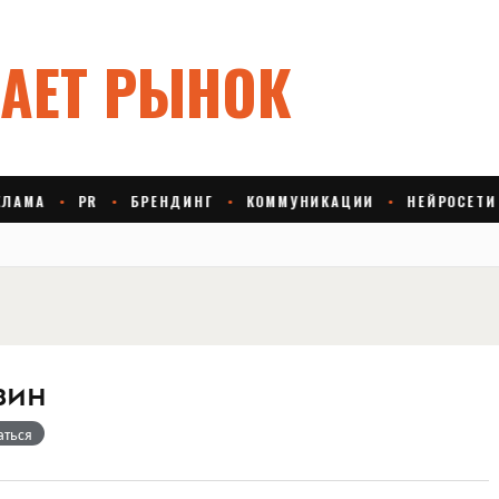
зин
аться