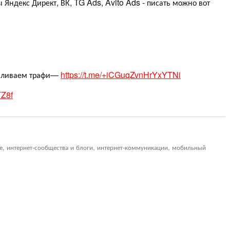
 Яндекс Директ, ВК, TG Ads, Avito Ads - писать можно вот
 заливаем трафи—
https://t.me/+iCGuqZvnHrYxYTNi
TZ8f
ие, интернет-сообщества и блоги, интернет-коммуникации, мобильный