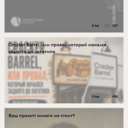
6 Авг
347
Cracker Barrel, или провал который начался
задолго до логотипа
4 Авг
454
Ваш промпт ничего не стоит?