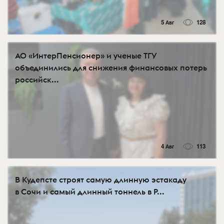
5 Авг
128
АО «ИнтерПенсионер» и ученые ТГУ
объединились для снижения финансовых потерь
российск...
4 Авг
113
В Кудепсте строят самую длинную эстакаду
в Сочи и самый длинный тоннель в Р...