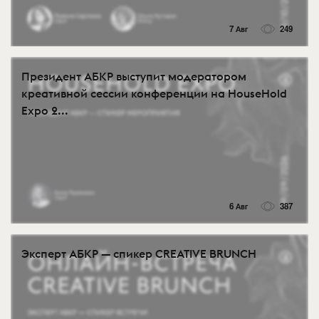
7 Авг
249
Президент АБКР выступит модератором
креативной сессии конференции на HouseHold
Expo 2...
6 Авг
387
Эксперт АБКР — спикер CREATIVE BRUNCH