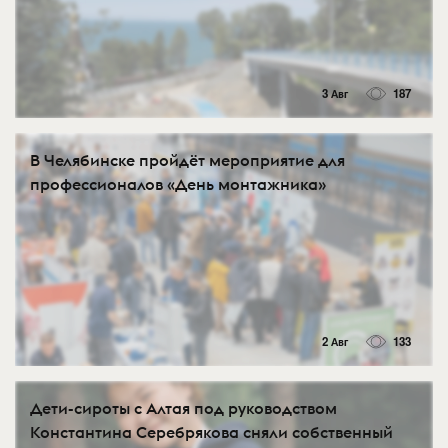
3 Авг
187
В Челябинске пройдёт мероприятие для
профессионалов «День монтажника»
2 Авг
133
Дети-сироты с Алтая под руководством
Константина Серебрякова сняли собственный