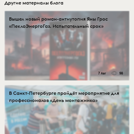
Другие материалы блога
Вышел новый роман-антиутопия Яны Грос
«ПеклоЭнергоГаз. Испытательный срок»
7 Авг
98
В Санкт-Петербурге пройдёт мероприятие для
профессионалов «День монтажника»