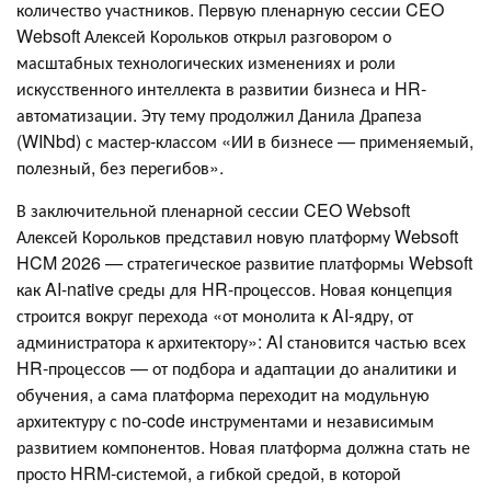
количество участников. Первую пленарную сессии CEO
Websoft Алексей Корольков открыл разговором о
масштабных технологических изменениях и роли
искусственного интеллекта в развитии бизнеса и HR-
автоматизации. Эту тему продолжил Данила Драпеза
(WINbd) с мастер-классом «ИИ в бизнесе — применяемый,
полезный, без перегибов».
В заключительной пленарной сессии CEO Websoft
Алексей Корольков представил новую платформу Websoft
HCM 2026 — стратегическое развитие платформы Websoft
как AI-native среды для HR-процессов. Новая концепция
строится вокруг перехода «от монолита к AI-ядру, от
администратора к архитектору»: AI становится частью всех
HR-процессов — от подбора и адаптации до аналитики и
обучения, а сама платформа переходит на модульную
архитектуру с no-code инструментами и независимым
развитием компонентов. Новая платформа должна стать не
просто HRM-системой, а гибкой средой, в которой