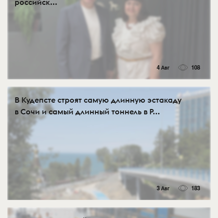
российск...
4 Авг
108
В Кудепсте строят самую длинную эстакаду
в Сочи и самый длинный тоннель в Р...
3 Авг
183