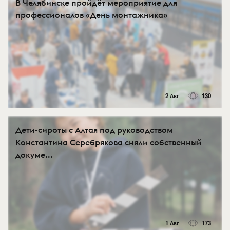
В Челябинске пройдёт мероприятие для
профессионалов «День монтажника»
2 Авг
130
Дети-сироты с Алтая под руководством
Константина Серебрякова сняли собственный
докуме...
1 Авг
173