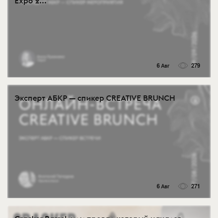
Expo 2...
6 Авг
279
Эксперт АБКР — спикер CREATIVE BRUNCH
6 Авг
271