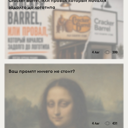
Cracker Barrel, или провал который начался
задолго до логотипа
4 Авг
399
Ваш промпт ничего не стоит?
4 Авг
431