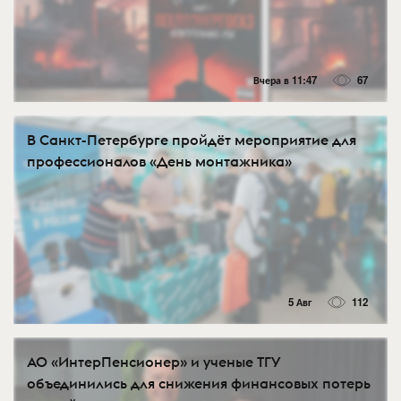
Вчера в 11:47
67
В Санкт-Петербурге пройдёт мероприятие для
профессионалов «День монтажника»
5 Авг
112
АО «ИнтерПенсионер» и ученые ТГУ
объединились для снижения финансовых потерь