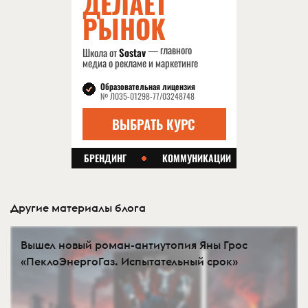
Другие материалы блога
Вышел новый роман-антиутопия Яны Грос
«ПеклоЭнергоГаз. Испытательный срок»