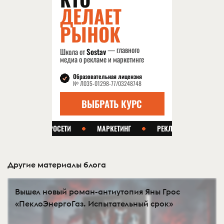
Другие материалы блога
Вышел новый роман-антиутопия Яны Грос
«ПеклоЭнергоГаз. Испытательный срок»