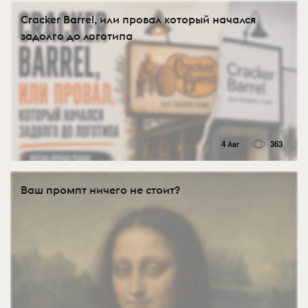
Cracker Barrel, или провал который начался
задолго до логотипа
4 Авг
363
Ваш промпт ничего не стоит?