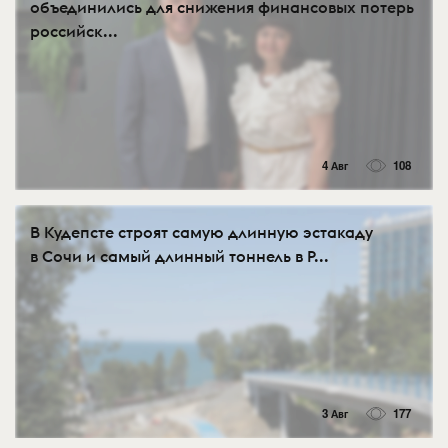
объединились для снижения финансовых потерь
российск...
4 Авг
108
В Кудепсте строят самую длинную эстакаду
в Сочи и самый длинный тоннель в Р...
3 Авг
177