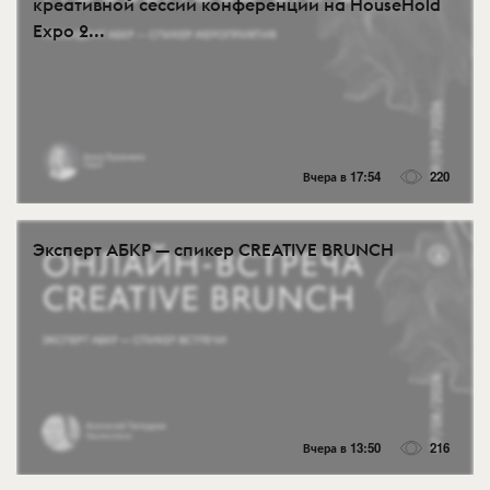
креативной сессии конференции на HouseHold
Expo 2...
Вчера в 17:54
220
Эксперт АБКР — спикер CREATIVE BRUNCH
Вчера в 13:50
216