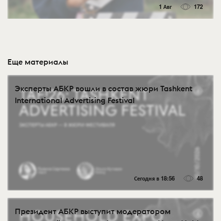
1 Авг
172
Еще материалы
Эксперты АБКР вошли в состав жюри Tashkent
International Advertising Festival
Сегодня в 18:56
48
Президент АБКР выступит модератором