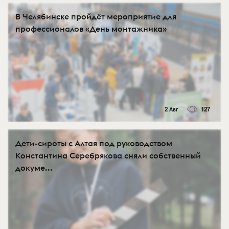
В Челябинске пройдёт мероприятие для
профессионалов «День монтажника»
2 Авг
127
Дети-сироты с Алтая под руководством
Константина Серебрякова сняли собственный
докуме...