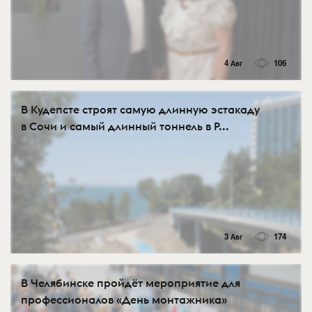
4 Авг
106
В Кудепсте строят самую длинную эстакаду
в Сочи и самый длинный тоннель в Р...
3 Авг
174
В Челябинске пройдёт мероприятие для
профессионалов «День монтажника»