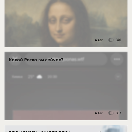
4 Авг
370
Какой Ротко вы сейчас?
4 Авг
337