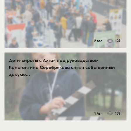
2 Авг
124
Дети-сироты с Алтая под руководством
Константина Серебрякова сняли собственный
докуме...
1 Авг
169