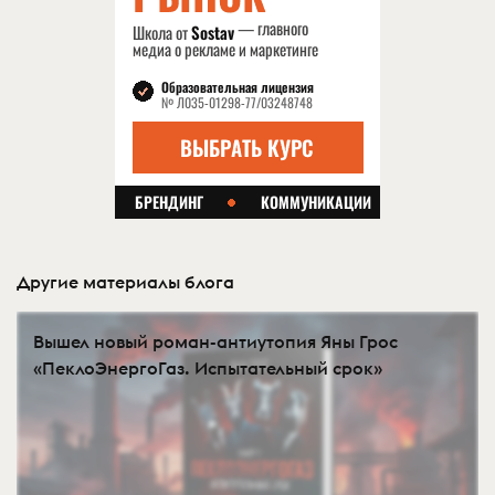
Другие материалы блога
Вышел новый роман-антиутопия Яны Грос
«ПеклоЭнергоГаз. Испытательный срок»