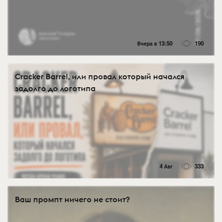
Вчера в 13:50
190
Cracker Barrel, или провал который начался
задолго до логотипа
4 Авг
333
Ваш промпт ничего не стоит?