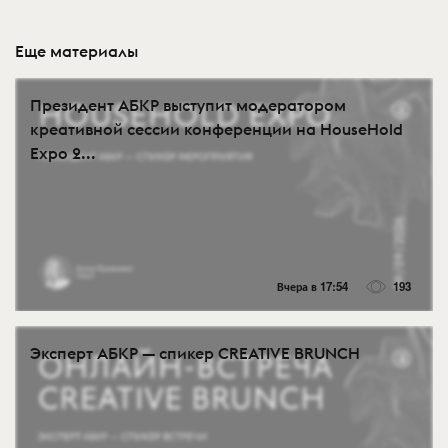
Еще материалы
Президент АБКР выступит модератором
креативной сессии конференции на HouseHold
Expo 2...
Вчера в 17:54
193
Эксперт АБКР — спикер CREATIVE BRUNCH