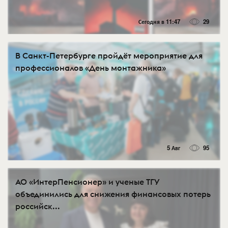
Сегодня в 11:47
29
В Санкт-Петербурге пройдёт мероприятие для
профессионалов «День монтажника»
5 Авг
95
АО «ИнтерПенсионер» и ученые ТГУ
объединились для снижения финансовых потерь
российск...