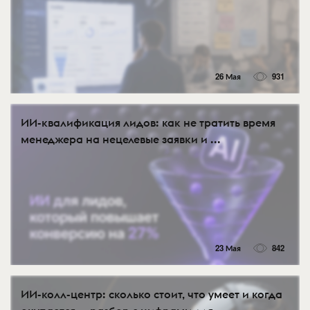
26 Мая
931
ИИ-квалификация лидов: как не тратить время
менеджера на нецелевые заявки и ...
23 Мая
842
ИИ-колл-центр: сколько стоит, что умеет и когда