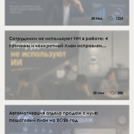
26 Мая
1254
Сотрудники не используют ИИ в работе: 4
причины и конкретный план исправлен...
26 Мая
396
Автоматизация отдела продаж с нуля:
пошаговый план на 2026 год