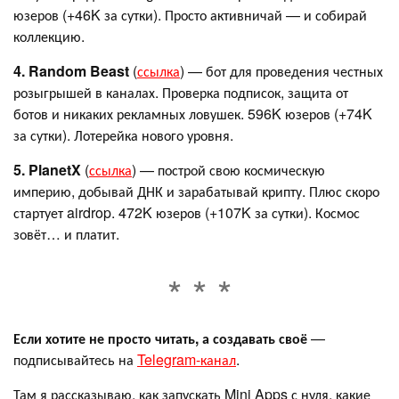
юзеров (+46K за сутки). Просто активничай — и собирай
коллекцию.
4. Random Beast
(
ссылка
) — бот для проведения честных
розыгрышей в каналах. Проверка подписок, защита от
ботов и никаких рекламных ловушек. 596K юзеров (+74K
за сутки). Лотерейка нового уровня.
5. PlanetX
(
ссылка
) — построй свою космическую
империю, добывай ДНК и зарабатывай крипту. Плюс скоро
стартует airdrop. 472K юзеров (+107K за сутки). Космос
зовёт… и платит.
Если хотите не просто читать, а создавать своё
—
подписывайтесь на
Telegram-канал
.
Там я рассказываю, как запускать Mini Apps с нуля, какие