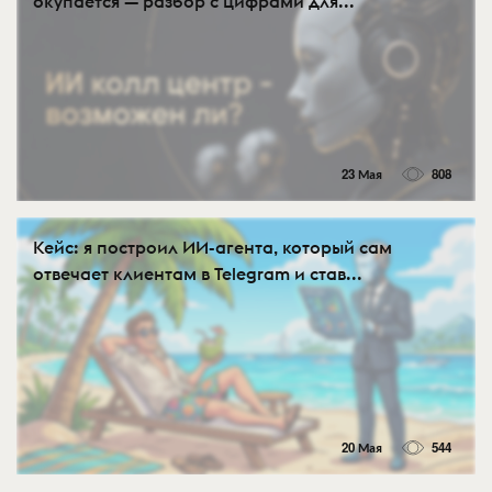
окупается — разбор с цифрами для...
23 Мая
808
Кейс: я построил ИИ-агента, который сам
отвечает клиентам в Telegram и став...
20 Мая
544