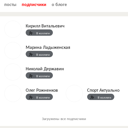
посты
подписчики
о блоге
Кирилл Витальевич
В коллеги
Марина Ладыженская
В коллеги
Николай Державин
В коллеги
Олег Рожненков
Спорт Актуально
В коллеги
В коллеги
Загружены все подписчики