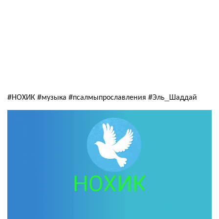
#НОХИК #музыка #псалмыпрославления #Эль_Шаддай