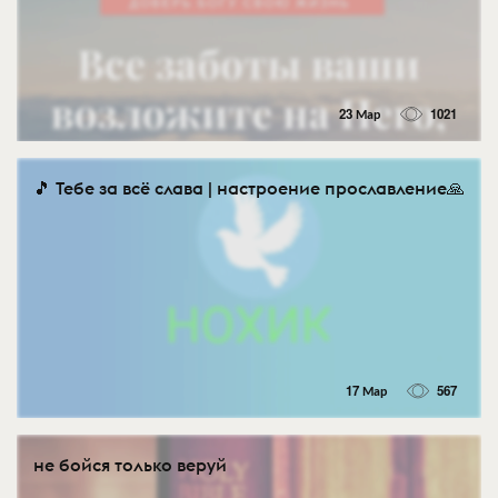
23 Мар
1021
🎵 Тебе за всё слава | настроение прославление🙏
17 Мар
567
не бойся только веруй