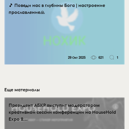
🎵 Поведи нас в глубины Бога | настроение
прославление🙏
29 Окт 2025
621
1
Еще материалы
Президент АБКР выступит модератором
креативной сессии конференции на HouseHold
Expo 2...