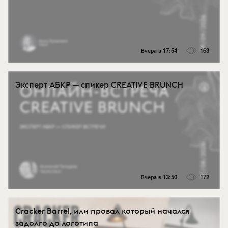
Вчера в 17:54
163
Эксперт АБКР — спикер CREATIVE BRUNCH
Вчера в 13:50
172
Cracker Barrel, или провал который начался
задолго до логотипа