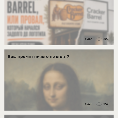
4 Авг
322
Ваш промпт ничего не стоит?
4 Авг
357