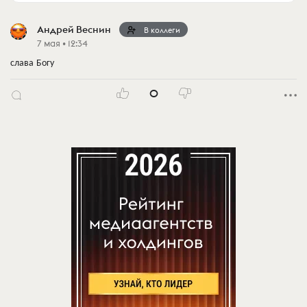
Андрей Веснин
В коллеги
7 мая • 12:34
слава Богу
0