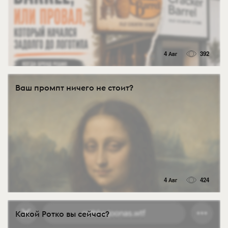
4 Авг
392
Ваш промпт ничего не стоит?
4 Авг
424
Какой Ротко вы сейчас?