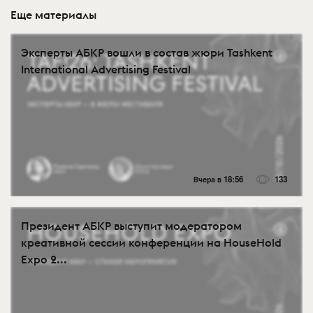
Еще материалы
Эксперты АБКР вошли в состав жюри Tashkent
International Advertising Festival
Вчера в 18:56
133
Президент АБКР выступит модератором
креативной сессии конференции на HouseHold
Expo 2...