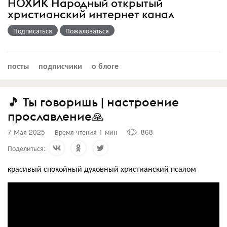
НОХИК Народный открытый
христианский интернет канал
Подписаться
Пожаловаться
посты
подписчики
о блоге
🎵 Ты говоришь | настроение
прославление🙏
7 Мая 2025
Время чтения 1 мин
868
Поделиться:
красивый спокойный духовный христианский псалом