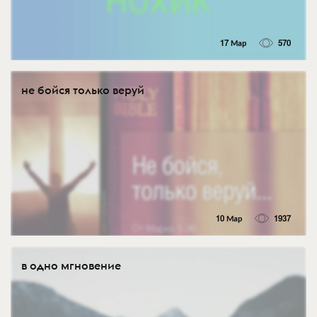
17 Мар
570
не бойся только веруй
10 Мар
1937
в одно мгновение