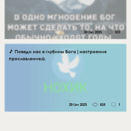
30 Окт 2025
523
🎵 Поведи нас в глубины Бога | настроение
прославление🙏
29 Окт 2025
624
1