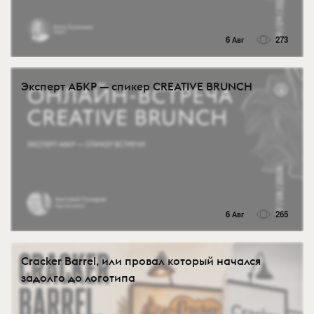
6 Авг
273
Эксперт АБКР — спикер CREATIVE BRUNCH
6 Авг
265
Cracker Barrel, или провал который начался
задолго до логотипа