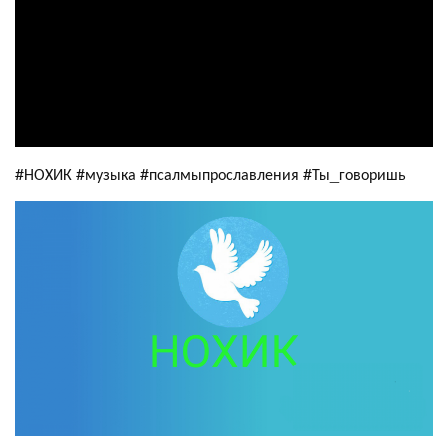
#НОХИК #музыка #псалмыпрославления #Ты_говоришь