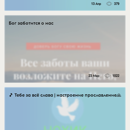
13 Апр
379
Бог заботится о нас
23 Мар
1022
🎵 Тебе за всё слава | настроение прославление🙏