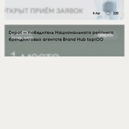
4 Авг
220
Depot — победитель Национального рейтинга
брендинговых агентств Brand Hub top100
3 Авг
440
1
Рецепт успешного рефрендинга