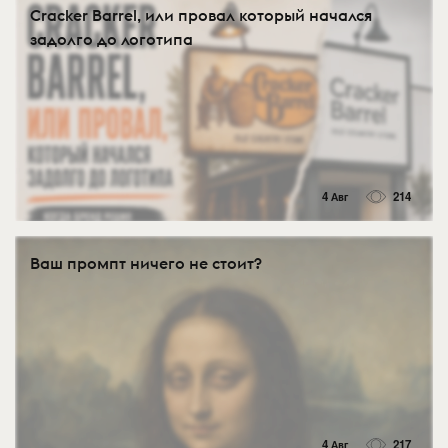
Cracker Barrel, или провал который начался
задолго до логотипа
4 Авг
214
Ваш промпт ничего не стоит?
4 Авг
217