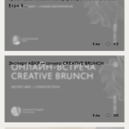
Expo 2...
6 Авг
412
Эксперт АБКР — спикер CREATIVE BRUNCH
6 Авг
363