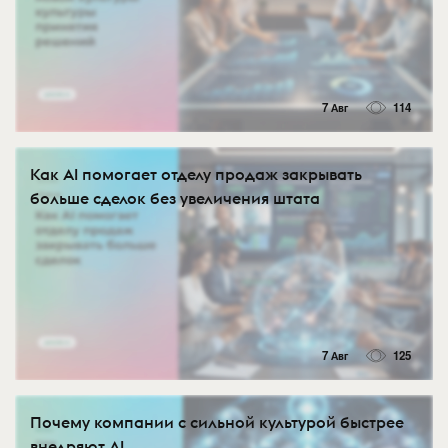
7 Авг
114
Как AI помогает отделу продаж закрывать
больше сделок без увеличения штата
7 Авг
125
Почему компании с сильной культурой быстрее
внедряют AI