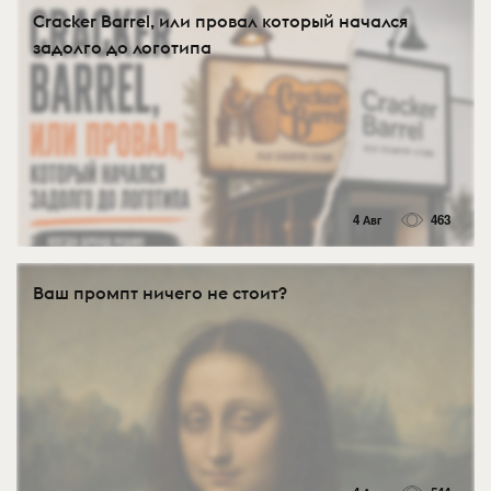
Cracker Barrel, или провал который начался
задолго до логотипа
4 Авг
463
Ваш промпт ничего не стоит?