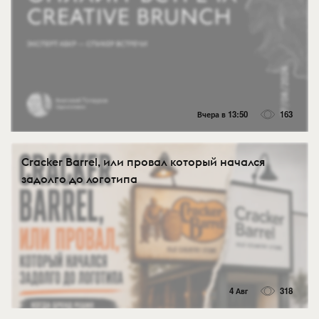
Вчера в 13:50
163
Cracker Barrel, или провал который начался
задолго до логотипа
4 Авг
318