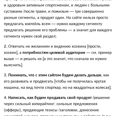
и здоровым активным спортсменам, и людям с больными
суставами /после травм, и пожилым — три совершенно
разные сегменты, а продукт один. На сайте нельзя просто
предлагать коктейль всем — нужно каждому сегменту
предлагать решение его проблемы — а значит для каждого
сегмента нужен свой раздел;
2. Отвечать не желаниям и видению хозяина [прости,
хозяин], а
потребностям целевой аудитории
— см. пример
выше — и решать их [а это значит, что сначала их нужно
выяснить].
3.
Понимать, что с этим сайтом будем делать дальше
, как
его развивать и продвигать [чтобы не получилась крутая
машина, на вид почти спорткар, но на квадратных колесах];
4.
Написать, как будем продавать свой продукт
/решение
через сильный копирайтинг: сильные предложения
(офферы), продающие тезисы /заголовки, донесение
ценностей и выгод, правильные призывы к действию (в т.ч.