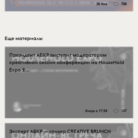
26 Янв
798
Еще материалы
Президент АБКР выступит модератором
креативной сессии конференции на HouseHold
Expo 2...
Вчера в 17:54
147
Эксперт АБКР — спикер CREATIVE BRUNCH