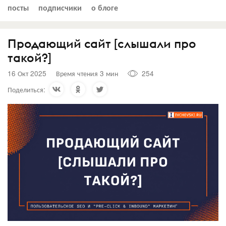
посты
подписчики
о блоге
Продающий сайт [слышали про
такой?]
16 Окт 2025
Время чтения 3 мин
254
Поделиться: