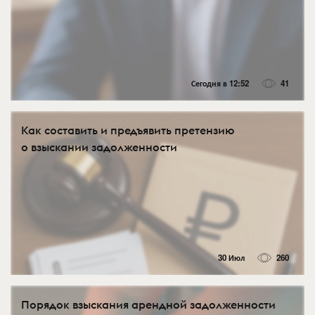
Сегодня в 12:52
41
Как составить и предъявить претензию
о взыскании задолженности
30 Июл
260
Порядок взыскания арендной задолженности