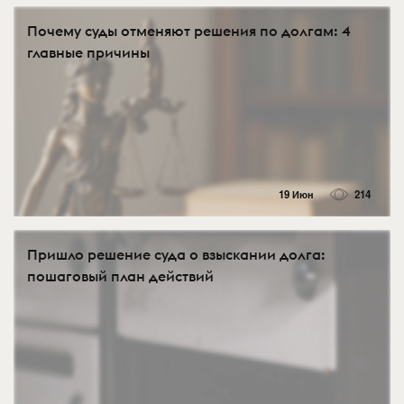
Почему суды отменяют решения по долгам: 4
главные причины
19 Июн
214
Пришло решение суда о взыскании долга:
пошаговый план действий