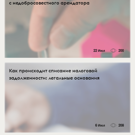
с недобросовестного арендатора
22 Июл
200
Как происходит списание налоговой
задолженности: легальные основания
6 Июл
208