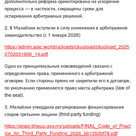
Дополнительно реформа ориентирована на ускорение
процесса — в частности, сокращены сроки для
оспаривания арбитражных решений.
2. В Малайзии вступили в силу изменения в арбитражное
законодательство (с 1 января 2026)
https://admin.aiac.world/uploads/ckupload/ckupload_2025
0702031906_14.pdf
Одно из принципиальных нововведений связано с
определением права, применимого к арбитражной
оговорке. Если стороны прямо не закрепили его в договоре,
по умолчанию применяется право места арбитража (law of
the seat).
3. Малайзия утвердила регулирование финансирования
споров третьими лицами (third-party funding)
https://strapi.bheuu.gov.my/uploads/FINAL_Code_of_Pract
ice_for_Third_Party_Funding_2026_bb1350bf78.pdf