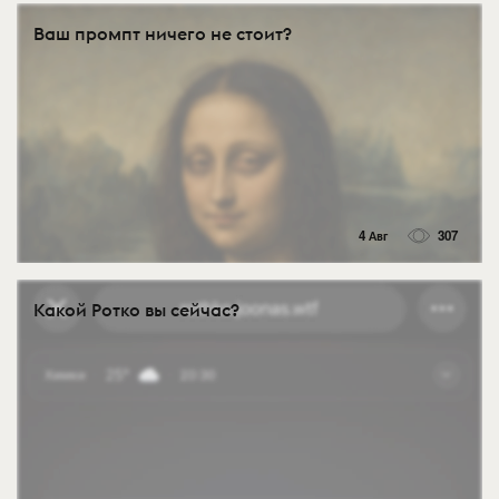
Ваш промпт ничего не стоит?
4 Авг
307
Какой Ротко вы сейчас?