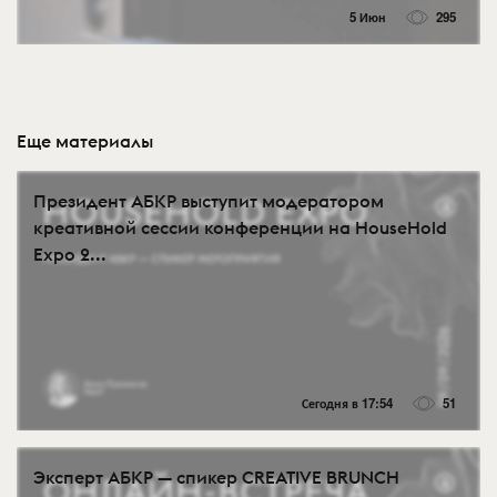
5 Июн
295
Еще материалы
Президент АБКР выступит модератором
креативной сессии конференции на HouseHold
Expo 2...
Сегодня в 17:54
51
Эксперт АБКР — спикер CREATIVE BRUNCH