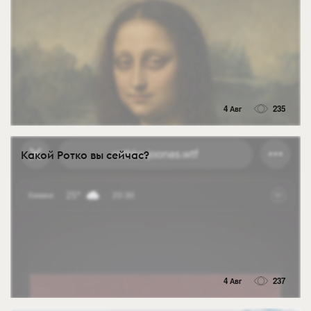
4 Авг
235
Какой Ротко вы сейчас?
4 Авг
237