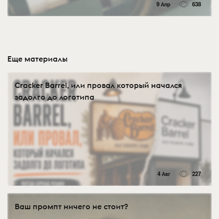
9 Апр
638
Еще материалы
Cracker Barrel, или провал который начался
задолго до логотипа
4 Авг
227
Ваш промпт ничего не стоит?