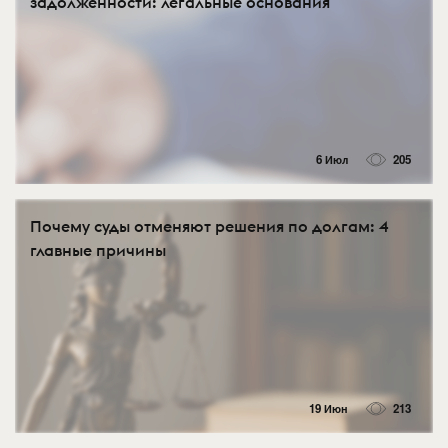
задолженности: легальные основания
6 Июл
205
Почему суды отменяют решения по долгам: 4
главные причины
19 Июн
213