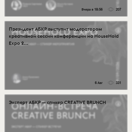
Вчера в 18:56
207
Президент АБКР выступит модератором
креативной сессии конференции на HouseHold
Expo 2...
6 Авг
331
Эксперт АБКР — спикер CREATIVE BRUNCH