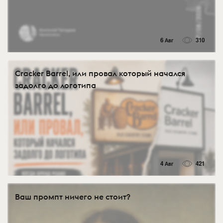
6 Авг
310
Cracker Barrel, или провал который начался
задолго до логотипа
4 Авг
421
Ваш промпт ничего не стоит?