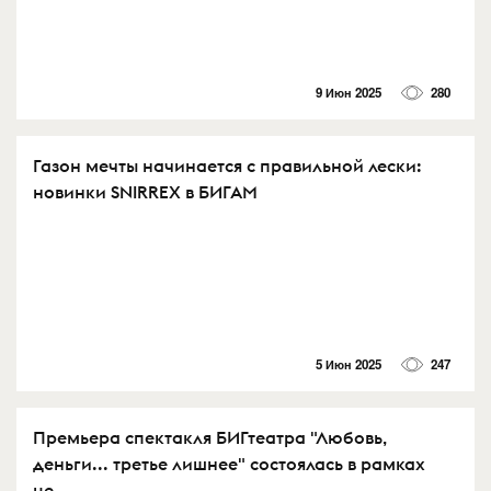
9 Июн 2025
280
Газон мечты начинается с правильной лески:
новинки SNIRREX в БИГАМ
5 Июн 2025
247
Премьера спектакля БИГтеатра "Любовь,
деньги... третье лишнее" состоялась в рамках
це...