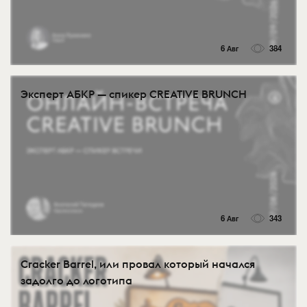
6 Авг
384
Эксперт АБКР — спикер CREATIVE BRUNCH
6 Авг
343
Cracker Barrel, или провал который начался
задолго до логотипа