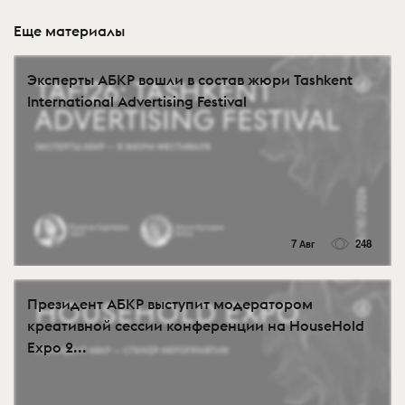
Еще материалы
Эксперты АБКР вошли в состав жюри Tashkent
International Advertising Festival
7 Авг
248
Президент АБКР выступит модератором
креативной сессии конференции на HouseHold
Expo 2...