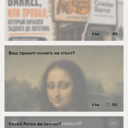
4 Авг
453
Ваш промпт ничего не стоит?
4 Авг
521
Какой Ротко вы сейчас?