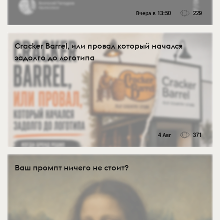
Вчера в 13:50
229
Cracker Barrel, или провал который начался
задолго до логотипа
4 Авг
371
Ваш промпт ничего не стоит?