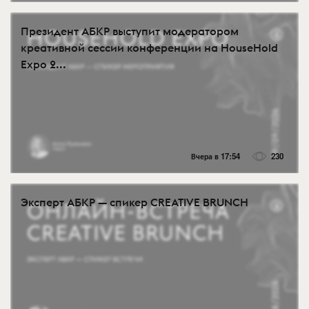
Президент АБКР выступит модератором
креативной сессии конференции на HouseHold
Expo 2...
Вчера в 17:54
230
Эксперт АБКР — спикер CREATIVE BRUNCH