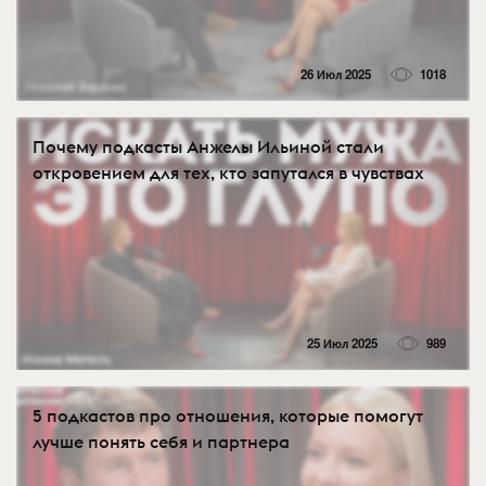
26 Июл 2025
1018
Почему подкасты Анжелы Ильиной стали
откровением для тех, кто запутался в чувствах
25 Июл 2025
989
5 подкастов про отношения, которые помогут
лучше понять себя и партнера