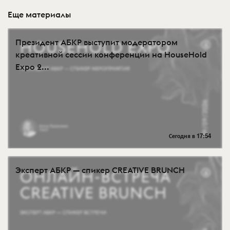
Еще материалы
Президент АБКР выступит модератором
креативной сессии конференции на HouseHold
Expo 2...
Сегодня в 17:54
Эксперт АБКР — спикер CREATIVE BRUNCH