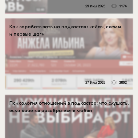
29 Июл 2025
1174
Как зарабатывать на подкастах: кейсы, схемы
и первые шаги
27 Июл 2025
2002
Психология отношений в подкастах: что слушать,
если хочется разобраться в любви