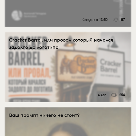
Сегодня в 13:50
57
Cracker Barrel, или провал который начался
задолго до логотипа
4 Авг
254
Ваш промпт ничего не стоит?