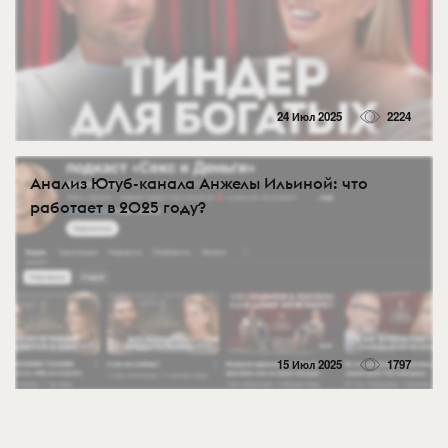
24 Июл 2025
2224
Анализ Ютуб-канала Анжелы Ильиной: что
работает в 2025 году?
15 Июл 2025
1797