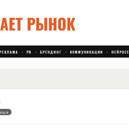
e
аться