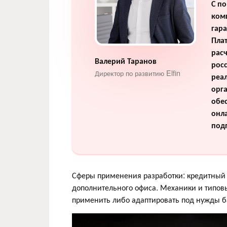
С п
ком
гара
Пла
рас
Валерий Таранов
рос
Директор по развитию Elfin
реал
орг
обе
онл
под
Сферы применения разработки: кредитный 
дополнительного офиса. Механики и типов
применить либо адаптировать под нужды б