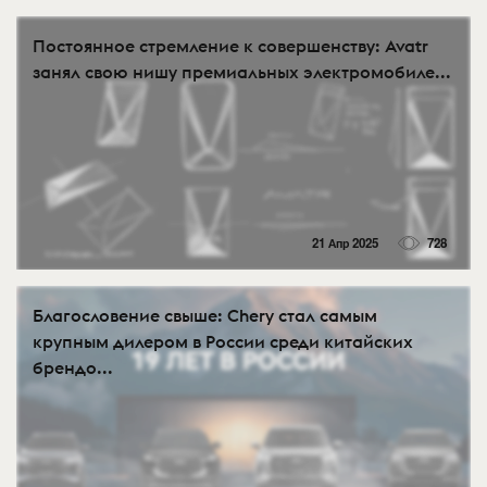
Постоянное стремление к совершенству: Avatr
занял свою нишу премиальных электромобиле...
21 Апр 2025
728
Благословение свыше: Chery стал самым
крупным дилером в России среди китайских
брендо...