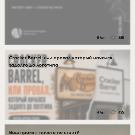
6 Авг
350
Cracker Barrel, или провал который начался
задолго до логотипа
4 Авг
455
Ваш промпт ничего не стоит?