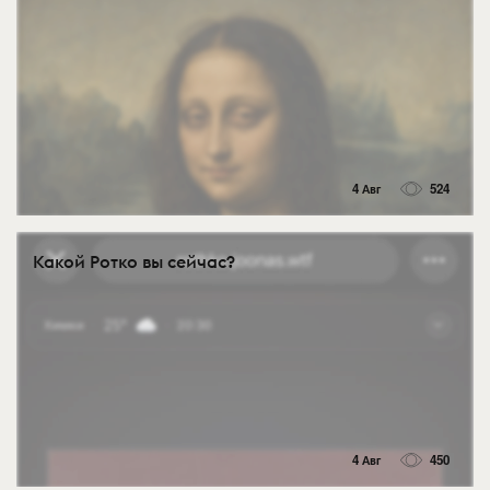
4 Авг
524
Какой Ротко вы сейчас?
4 Авг
450