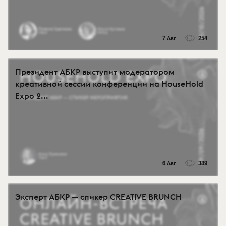
7 Авг
254
Президент АБКР выступит модератором
креативной сессии конференции на HouseHold
Expo 2...
6 Авг
389
Эксперт АБКР — спикер CREATIVE BRUNCH