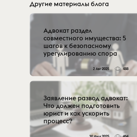
Другие материалы блога
Адвокат раздел
совместного имущества: 5
шагов к безопасному
урегулированию спора
2 Авг 2025
488
Заявление развод адвокат:
Что должен подготовить
юрист и как ускорить
процесс?
30 Июл 2025
454