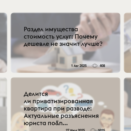
Раздел имущества
стоимость услуг: Почему
дешевле не значит лучше?
1 Авг 2025
408
Делится
ли приватизированная
квартира при разводе:
Актуальные разъяснения
юриста по&n...
27 Июл 2025
1035