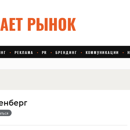
зенберг
аться