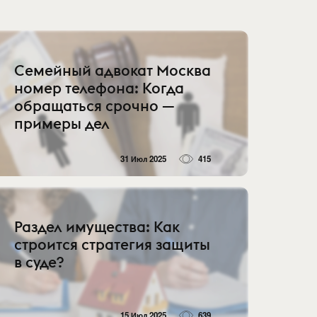
Семейный адвокат Москва
номер телефона: Когда
обращаться срочно —
примеры дел
31 Июл 2025
415
Раздел имущества: Как
строится стратегия защиты
в суде?
15 Июл 2025
639