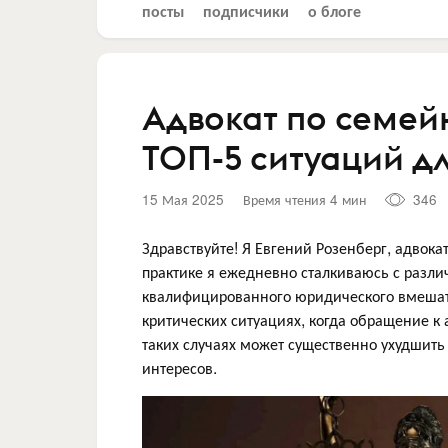
посты
подписчики
о блоге
Адвокат по семей
ТОП-5 ситуаций д
15 Мая 2025
Время чтения 4 мин
346
Здравствуйте! Я Евгений Розенберг, адвока
практике я ежедневно сталкиваюсь с раз
квалифицированного юридического вмешател
критических ситуациях, когда обращение 
таких случаях может существенно ухудшит
интересов.