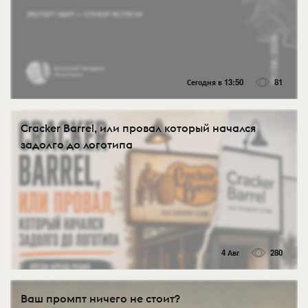
Сегодня в 13:50
81
Cracker Barrel, или провал который начался
задолго до логотипа
4 Авг
280
Ваш промпт ничего не стоит?