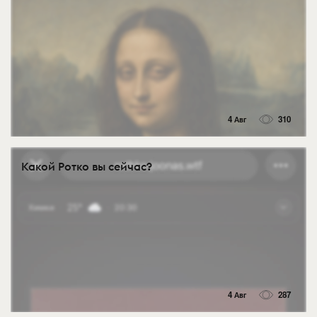
4 Авг
310
Какой Ротко вы сейчас?
4 Авг
287