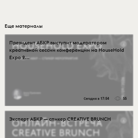
Еще материалы
Президент АБКР выступит модератором
креативной сессии конференции на HouseHold
Expo 2...
Сегодня в 17:54
55
Эксперт АБКР — спикер CREATIVE BRUNCH