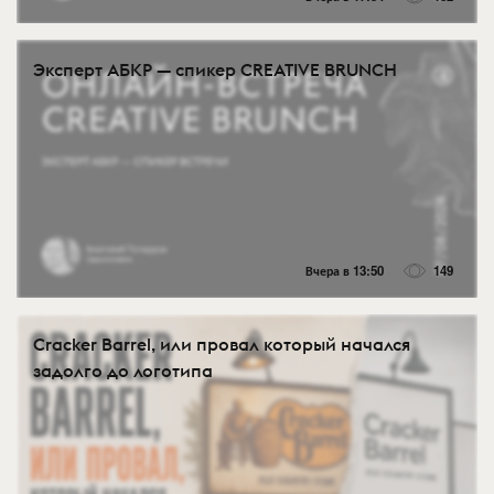
Эксперт АБКР — спикер CREATIVE BRUNCH
Вчера в 13:50
149
Cracker Barrel, или провал который начался
задолго до логотипа