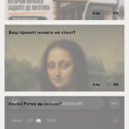
4 Авг
315
Ваш промпт ничего не стоит?
4 Авг
350
Какой Ротко вы сейчас?