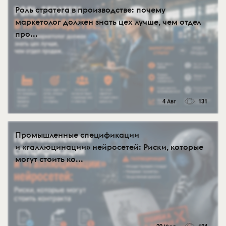
Роль стратега в производстве: почему
маркетолог должен знать цех лучше, чем отдел
про...
4 Авг
131
Промышленные спецификации
и «галлюцинации» нейросетей: Риски, которые
могут стоить ко...