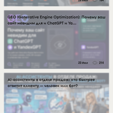
29 Июл
184
GEO (Generative Engine Optimization): Почему ваш
сайт невидим для и ChatGPT и Ya...
23 Июл
214
AI-ассистенты в отделе продаж: кто быстрее
ответит клиенту — человек или бот?