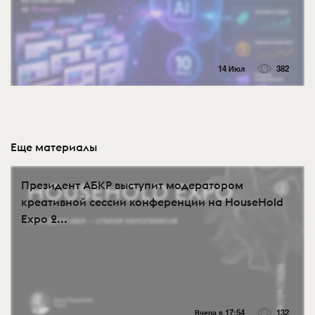
14 Июл
382
Еще материалы
Президент АБКР выступит модератором
креативной сессии конференции на HouseHold
Expo 2...
Вчера в 17:54
132