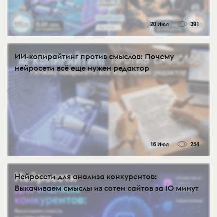
20 Июл
391
ИИ-копирайтинг против смыслов: Почему
нейросети всё еще нужен редактор
16 Июл
254
Нейросети для анализа конкурентов:
Выкачиваем смыслы из сотен сайтов за 10 минут