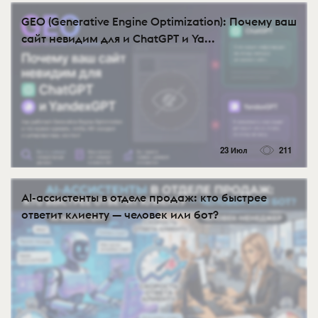
GEO (Generative Engine Optimization): Почему ваш
сайт невидим для и ChatGPT и Ya...
23 Июл
211
AI-ассистенты в отделе продаж: кто быстрее
ответит клиенту — человек или бот?