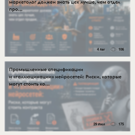
маркетолог должен знать цех лучше, чем отдел
про...
4 Авг
106
Промышленные спецификации
и «галлюцинации» нейросетей: Риски, которые
могут стоить ко...
29 Июл
175