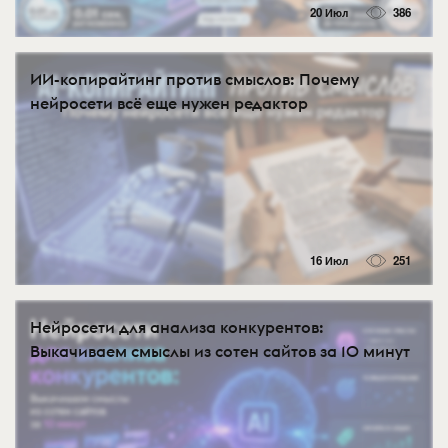
20 Июл
386
ИИ-копирайтинг против смыслов: Почему
нейросети всё еще нужен редактор
16 Июл
251
Нейросети для анализа конкурентов:
Выкачиваем смыслы из сотен сайтов за 10 минут