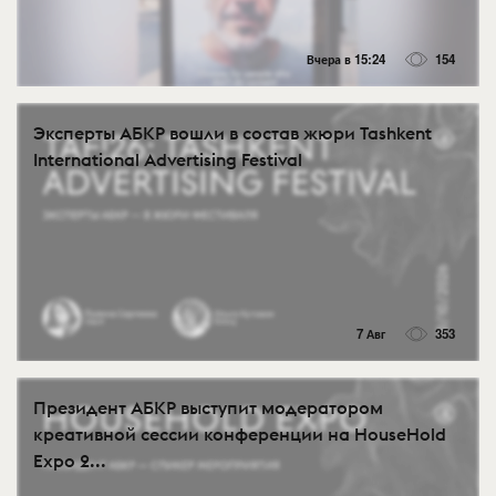
Вчера в 15:24
154
Эксперты АБКР вошли в состав жюри Tashkent
International Advertising Festival
7 Авг
353
Президент АБКР выступит модератором
креативной сессии конференции на HouseHold
Expo 2...