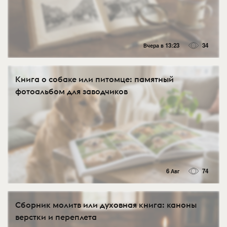
Вчера в 13:23
34
Книга о собаке или питомце: памятный
фотоальбом для заводчиков
6 Авг
74
Сборник молитв или духовная книга: каноны
верстки и переплета