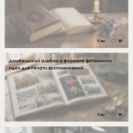
5 Авг
88
Дембельский альбом в формате фотокниги:
идеи для печати воспоминаний
4 Авг
96