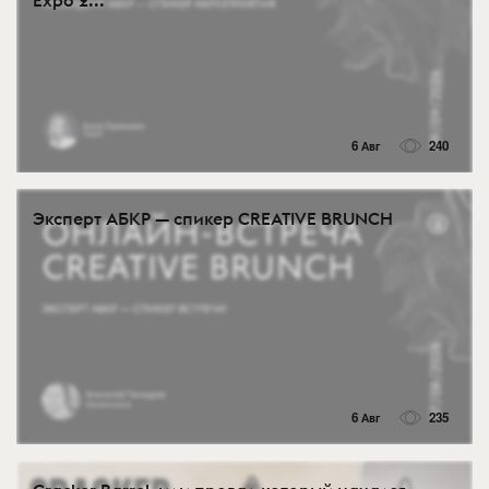
Expo 2...
6 Авг
240
Эксперт АБКР — спикер CREATIVE BRUNCH
6 Авг
235