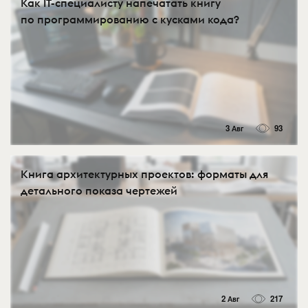
Как IT-специалисту напечатать книгу
по программированию с кусками кода?
3 Авг
93
Книга архитектурных проектов: форматы для
детального показа чертежей
2 Авг
217