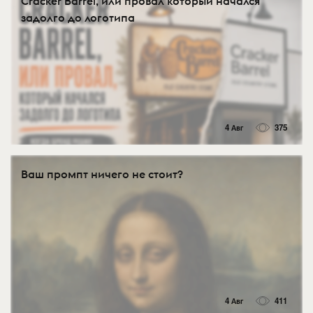
Cracker Barrel, или провал который начался
задолго до логотипа
4 Авг
375
Ваш промпт ничего не стоит?
4 Авг
411